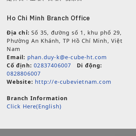
Ho Chi Minh Branch Office
Địa chỉ:
Số 35, đường số 1, khu phố 29,
Phường An Khánh, TP Hồ Chí Minh, Việt
Nam
Email:
phan.duy-k@e-cube-ht.com
Cố định:
02837406007
Di động:
0828806007
Website:
http://e-cubevietnam.com
Branch Information
Click Here(English)