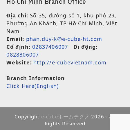
Ho Chi Minh Branch Office
Địa chỉ:
Số 35, đường số 1, khu phố 29,
Phường An Khánh, TP Hồ Chí Minh, Việt
Nam
Email:
phan.duy-k@e-cube-ht.com
Cố định:
02837406007
Di động:
0828806007
Website:
http://e-cubevietnam.com
Branch Information
Click Here(English)
Copyright
e-cubeホームテクノ
2026 - All
Rights Reserved