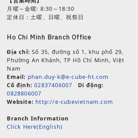
【営業時間】
月曜～金曜:
8:30～18:30
定休日：土曜、日曜、祝祭日
Ho Chi Minh Branch Office
Địa chỉ:
Số 35, đường số 1, khu phố 29,
Phường An Khánh, TP Hồ Chí Minh, Việt
Nam
Email:
phan.duy-k@e-cube-ht.com
Cố định:
02837406007
Di động:
0828806007
Website:
http://e-cubevietnam.com
Branch Information
Click Here(English)