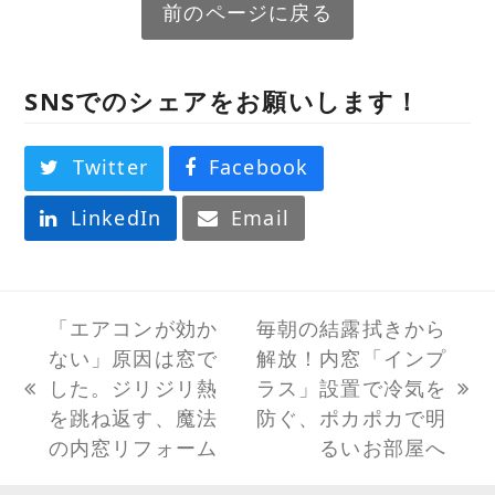
前のページに戻る
SNSでのシェアをお願いします！
Twitter
Facebook
LinkedIn
Email
「エアコンが効か
毎朝の結露拭きから
ない」原因は窓で
解放！内窓「インプ
した。ジリジリ熱
ラス」設置で冷気を
previous
next
を跳ね返す、魔法
防ぐ、ポカポカで明
post:
post:
の内窓リフォーム
るいお部屋へ