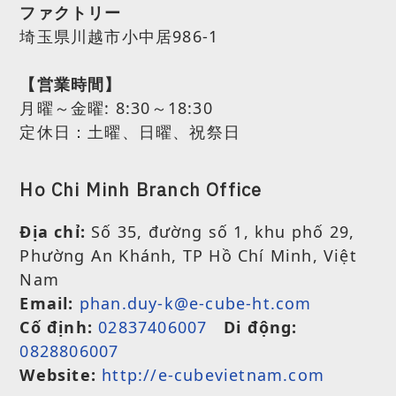
ファクトリー
埼玉県川越市小中居986-1
【営業時間】
月曜～金曜:
8:30～18:30
定休日：土曜、日曜、祝祭日
Ho Chi Minh Branch Office
Địa chỉ:
Số 35, đường số 1, khu phố 29,
Phường An Khánh, TP Hồ Chí Minh, Việt
Nam
Email:
phan.duy-k@e-cube-ht.com
Cố định:
02837406007
Di động:
0828806007
Website:
http://e-cubevietnam.com