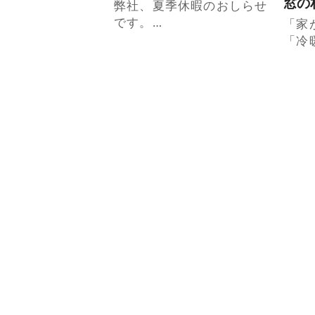
窓の
弊社、夏季休暇のおしらせ
です。…
「家
「冷