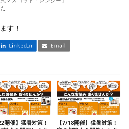
公式マスコット「レンジー」
きた
します！
LinkedIn
Email
/22開催】猛暑対策！
【7/18開催】猛暑対策！