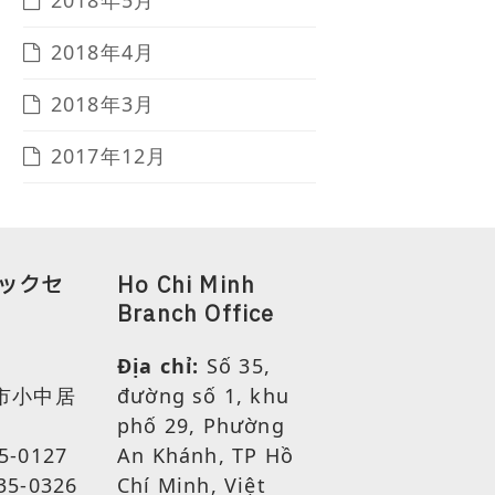
2018年5月
2018年4月
2018年3月
2017年12月
ックセ
Ho Chi Minh
Branch Office
Địa chỉ:
Số 35,
市小中居
đường số 1, khu
phố 29, Phường
5-0127
An Khánh, TP Hồ
35-0326
Chí Minh, Việt