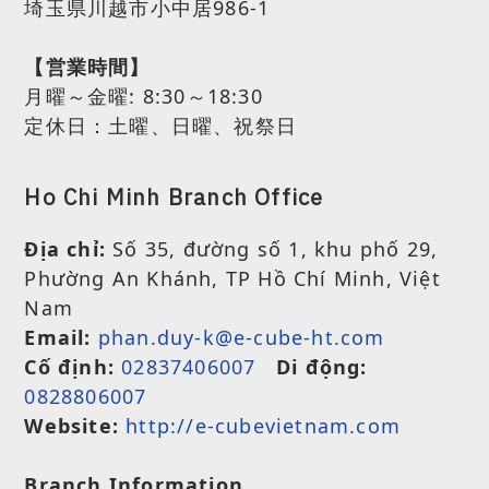
埼玉県川越市小中居986-1
【営業時間】
月曜～金曜:
8:30～18:30
定休日：土曜、日曜、祝祭日
Ho Chi Minh Branch Office
Địa chỉ:
Số 35, đường số 1, khu phố 29,
Phường An Khánh, TP Hồ Chí Minh, Việt
Nam
Email:
phan.duy-k@e-cube-ht.com
Cố định:
02837406007
Di động:
0828806007
Website:
http://e-cubevietnam.com
Branch Information