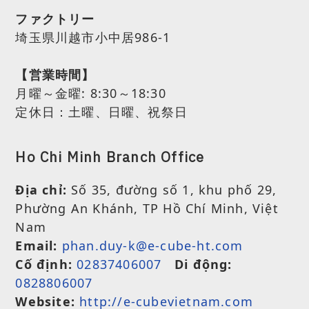
ファクトリー
埼玉県川越市小中居986-1
【営業時間】
月曜～金曜:
8:30～18:30
定休日：土曜、日曜、祝祭日
Ho Chi Minh Branch Office
Địa chỉ:
Số 35, đường số 1, khu phố 29,
Phường An Khánh, TP Hồ Chí Minh, Việt
Nam
Email:
phan.duy-k@e-cube-ht.com
Cố định:
02837406007
Di động:
0828806007
Website:
http://e-cubevietnam.com