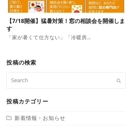
【7/18開催】猛暑対策！窓の相談会を開催しま
す
「家が暑くて仕方ない」「冷暖房…
投稿の検索
Search
Sub
投稿カテゴリー
新着情報・お知らせ