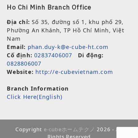
Ho Chi Minh Branch Office
Địa chỉ:
Số 35, đường số 1, khu phố 29,
Phường An Khánh, TP Hồ Chí Minh, Việt
Nam
Email:
phan.duy-k@e-cube-ht.com
Cố định:
02837406007
Di động:
0828806007
Website:
http://e-cubevietnam.com
Branch Information
Click Here(English)
Copyright
e-cubeホームテクノ
2026 - All
Rights Reserved