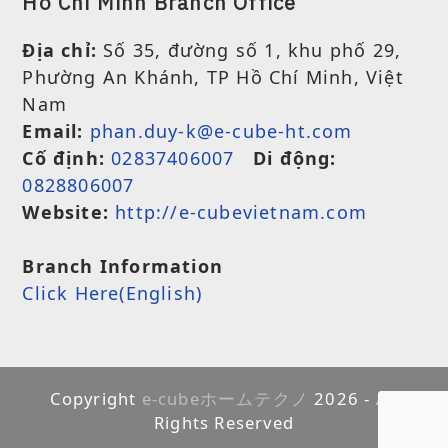
Ho Chi Minh Branch Office
Địa chỉ:
Số 35, đường số 1, khu phố 29,
Phường An Khánh, TP Hồ Chí Minh, Việt
Nam
Email:
phan.duy-k@e-cube-ht.com
Cố định:
02837406007
Di động:
0828806007
Website:
http://e-cubevietnam.com
Branch Information
Click Here(English)
Copyright
e-cubeホームテクノ
2026 - All
Rights Reserved