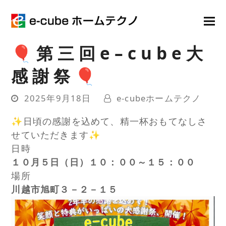
🎈 第 三 回 e – c u b e 大
感 謝 祭 🎈
2025年9月18日
e-cubeホームテクノ
✨日頃の感謝を込めて、精一杯おもてなしさ
せていただきます✨
日時
１０月５日（日）１０：００～１５：００
場所
川越市旭町３－２－１５