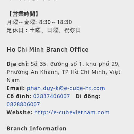
【営業時間】
月曜～金曜:
8:30～18:30
定休日：土曜、日曜、祝祭日
Ho Chi Minh Branch Office
Địa chỉ:
Số 35, đường số 1, khu phố 29,
Phường An Khánh, TP Hồ Chí Minh, Việt
Nam
Email:
phan.duy-k@e-cube-ht.com
Cố định:
02837406007
Di động:
0828806007
Website:
http://e-cubevietnam.com
Branch Information