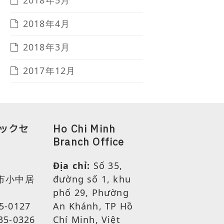
2018年5月
2018年4月
2018年3月
2017年12月
ックセ
Ho Chi Minh
Branch Office
Địa chỉ:
Số 35,
市小中居
đường số 1, khu
phố 29, Phường
5-0127
An Khánh, TP Hồ
35-0326
Chí Minh, Việt