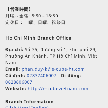
【営業時間】
月曜～金曜:
8:30～18:30
定休日：土曜、日曜、祝祭日
Ho Chi Minh Branch Office
Địa chỉ:
Số 35, đường số 1, khu phố 29,
Phường An Khánh, TP Hồ Chí Minh, Việt
Nam
Email:
phan.duy-k@e-cube-ht.com
Cố định:
02837406007
Di động:
0828806007
Website:
http://e-cubevietnam.com
Branch Information